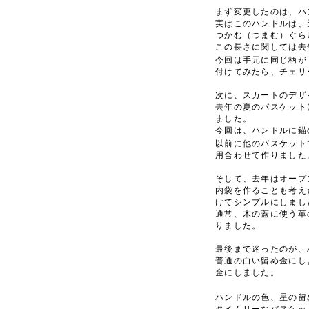
まず変更したのは、ハ
実はこのハンドルは、
つかむ（つまむ）ぐら
この長さに関しては去
今回は手元に同じ柄が
付けてみたら、チェリ
次に、スカートのデザ
去年の夏のバスケット
ました。
今回は、ハンドルに錨
以前に他のバスケット
用合わせて作りました
そして、去年はオープ
内袋を作ることも考え
けてシンプルにしまし
通常、木の蓋に使う革
りました。
最後まで迷ったのが、
普通の白い留め金にし
金にしました。
ハンドルの色、星の留
タイムリーなバスケッ