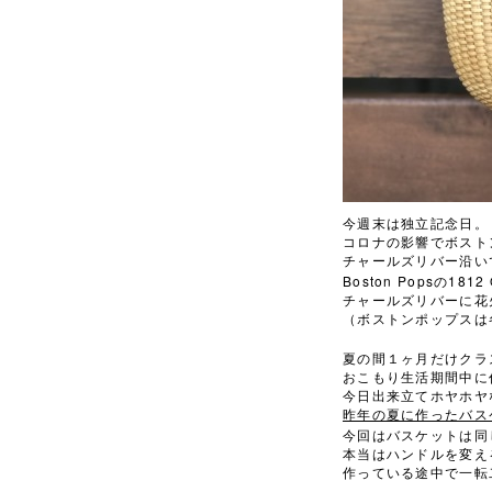
今週末は独立記念日。
コロナの影響でボスト
チャールズリバー沿い
Boston Pops
1812 
の
チャールズリバーに花
（ボストンポップスは
夏の間１ヶ月だけクラ
おこもり生活期間中に
今日出来立てホヤホヤ
昨年の夏に作ったバス
今回はバスケットは同
本当はハンドルを変え
作っている途中で一転