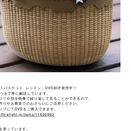
DVD
トバスケット
レッスン」
好評発売中！
つを丁寧に解説しています。
コツや技を映像で繰り返して見ることができるので、
作りやお教室でのおさらいにご活用ください。
DVD
ップにて
をご購入できます。
tfirelight.jp/items/11630962
を承っています。