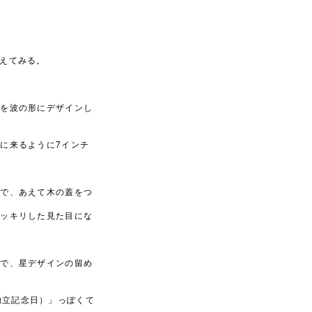
。
えてみる。
トを波の形にデザインし
7
面に来るように
インチ
ので、あえて木の蓋をつ
スッキリした見た目にな
ので、星デザインの留め
独立記念日）」っぽくて