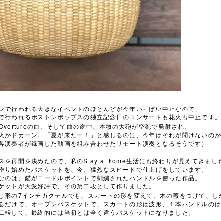
ンで行われる大きなイベントのほとんどが今年いっぱい中止なので、
で行われるボストンポップスの独立記念日のコンサートも花火も中止です
Overture
の曲、そして曲の途中、本物の大砲が空砲で発射され、
火がドカーン。「夏が来たー！」と感じるのに、今年はそれが聞けないの
各演奏者が録画した動画を組み合わせたリモート演奏となるそうです）
Stay at home
スを再開を決めたので、私の
生活にも終わりが見えてきまし
作り始めたバスケットを、今、猛烈なスピードで仕上げをしています。
なのは、錨がニードルポイントで刺繍されたハンドルを使った作品。
ケット
が大変好評で、その第二段として作りました。
7
じ形の
インチカクテルでも、スカートの形を変えて、木の蓋をつけて、し
るだけで、オープンバスケットで、スカートの形は波形、１本ハンドルの
二転して、最終的には当初とは全く違うバスケットになりました。