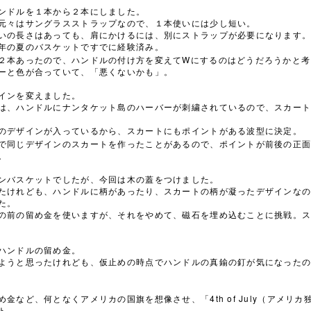
ンドルを１本から２本にしました。
元々はサングラスストラップなので、１本使いには少し短い。
いの長さはあっても、肩にかけるには、別にストラップが必要になります
年の夏のバスケットですでに経験済み。
W
２本あったので、ハンドルの付け方を変えて
にするのはどうだろうかと考
ーと色が合っていて、「悪くないかも」。
インを変えました。
は、ハンドルにナンタケット島のハーバーが刺繍されているので、スカー
のデザインが入っているから、スカートにもポイントがある波型に決定。
で同じデザインのスカートを作ったことがあるので、ポイントが前後の正
。
ンバスケットでしたが、今回は木の蓋をつけました。
たけれども、ハンドルに柄があったり、スカートの柄が凝ったデザインな
た。
の前の留め金を使いますが、それをやめて、磁石を埋め込むことに挑戦。
ハンドルの留め金。
ようと思ったけれども、仮止めの時点でハンドルの真鍮の釘が気になった
4th of July
め金など、何となくアメリカの国旗を想像させ、「
（アメリカ
ト。