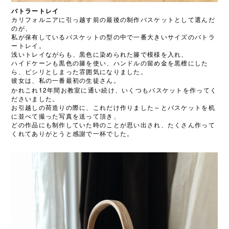
バトラートレイ
カリフォルニアに引っ越す前の最後の制作バスケットとして選んだ
のが、
私が保有しているバスケットの型の中で一番大きいサイズのバトラ
ートレイ。
浅いトレイながらも、黒色に染められた籐で模様を入れ、
ハイドケーンも黒色の籐を使い、ハンドルの留め金を黒檀にした
ら、ピシリとしまった雰囲気になりました。
彼女は、私の一番最初の生徒さん。
12
かれこれ
年間お教室に通い続け、いくつもバスケットを作ってく
ださいました。
お引越しの荷造りの際に、これだけ作りました～とバスケットを机
に並べて撮った写真を送って頂き、
どの作品にも制作していた時のことが思い出され、たくさん作って
くれてありがとうと感謝で一杯でした。