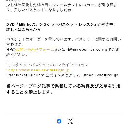
のがポイント。
少し経年変化した編み目にウォールナットのスカートが引き締ま
り、美しいバスケットになりましたね。
---
DVD
Mikiko
『
のナンタケットバスケット
レッスン』が発売中！
詳しくはこちらから
---
バスケットのオーダーを承っています。バスケットに関するお問い
合わせは、
HP
nf@mawberries.com
の
お問い合わせフォーム
または
までご連
絡ください。
---
*
ナンタケットバスケットのオンラインショップ
*
https://www.nantucketfirelight.jp
*Nantucket Firelight
#nantucketfirelight
公式インスタグラム
---
当ページ・ブログ記事で掲載している写真及び文章を引用
することを禁止します。