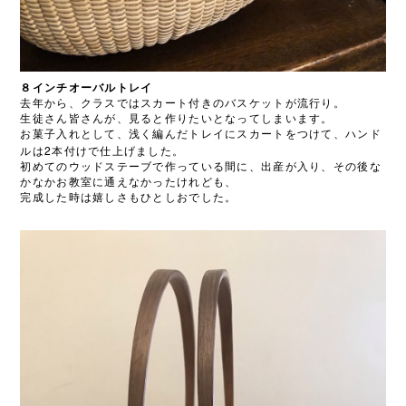
８インチオーバルトレイ
去年から、クラスではスカート付きのバスケットが流行り。
生徒さん皆さんが、見ると作りたいとなってしまいます。
お菓子入れとして、浅く編んだトレイにスカートをつけて、ハンド
2
ルは
本付けで仕上げました。
初めてのウッドステーブで作っている間に、出産が入り、その後な
かなかお教室に通えなかったけれども、
完成した時は嬉しさもひとしおでした。