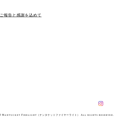
動終了のご報告と感謝を込めて
© Nantucket Firelight（ナンタケットファイヤーライト） All rights reserved.