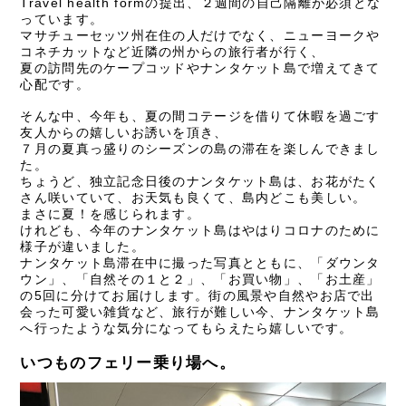
Travel health form
の提出、２週間の自己隔離が必須とな
っています。
マサチューセッツ州在住の人だけでなく、ニューヨークや
コネチカットなど近隣の州からの旅行者が行く、
夏の訪問先のケープコッドやナンタケット島で増えてきて
心配です。
そんな中、今年も、夏の間コテージを借りて休暇を過ごす
友人からの嬉しいお誘いを頂き、
７月の夏真っ盛りのシーズンの島の滞在を楽しんできまし
た。
ちょうど、独立記念日後のナンタケット島は、お花がたく
さん咲いていて、お天気も良くて、島内どこも美しい。
まさに夏！を感じられます。
けれども、今年のナンタケット島はやはりコロナのために
様子が違いました。
ナンタケット島滞在中に撮った写真とともに、「ダウンタ
ウン」、「自然その１と２」、「お買い物」、「お土産」
の
5
回に分けてお届けします。
街の風景や自然やお店で出
会った可愛い雑貨など、旅行が難しい今、ナンタケット島
へ行ったような気分になってもらえたら嬉しいです。
いつものフェリー乗り場へ。