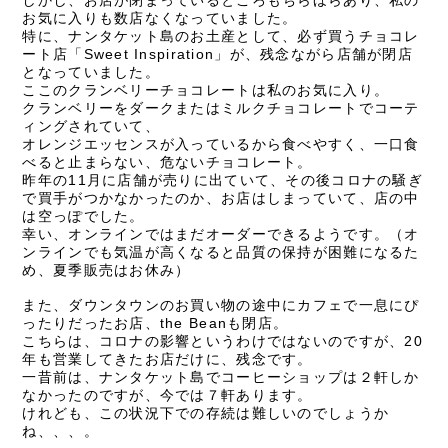
しかし、お店が閉まっているところもちらほらあり、私の
お気に入りも数店なくなっていました。
特に、ナンタケット島のお土産として、必ず買うチョコレ
ート店「
Sweet Inspiration
」が、残念ながら店舗が閉店
となっていました。
ここのクランベリーチョコレートは私のお気に入り。
クランベリーをダークまたはミルクチョコレートでコーテ
ィングされていて、
オレンジエッセンスが入っているから食べやすく、一口食
べると止まらない、危ないチョコレート。
昨年の
11
月に店舗が売りに出ていて、その後コロナの騒ぎ
で買手がつかなかったのか、お店はしまっていて、店の中
は空っぽでした。
幸い、オンラインではまだオーダーできるようです。（オ
ンラインでも気温が高くなると品質の保持が困難になるた
め、夏季販売はお休み）
また、ダウンタウンのお買い物の途中にカフェで一息にぴ
ったりだったお店、
the Bean
も閉店。
こちらは、コロナの影響というわけではないのですが、
20
年も営業してきたお店だけに、残念です。
一昔前は、ナンタケット島でコーヒーショップは２軒しか
なかったのですが、今では７軒あります。
けれども、この状況下での存続は難しいのでしょうか
ね、、、。