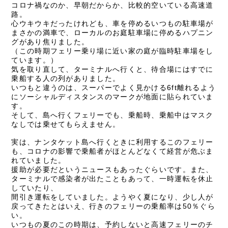
コロナ禍なのか、早朝だからか、比較的空いている高速道
路。
心ウキウキだったけれども、車を停めるいつもの駐車場が
まさかの満車で、ローカルのお庭駐車場に停めるハプニン
グがあり焦りました。
（この時期フェリー乗り場に近い家の庭が臨時駐車場をし
ています。）
気を取り直して、ターミナルへ行くと、待合場にはすでに
乗船する人の列がありました。
いつもと違うのは、スーパーでよく見かける
6ft
離れるよう
にソーシャルディスタンスのマークが地面に貼られていま
す。
そして、島へ行くフェリーでも、乗船時、乗船中はマスク
なしでは乗せてもらえません。
実は、ナンタケット島へ行くときに利用するこのフェリー
も、コロナの影響で乗船者がほとんどなくて経営が危ぶま
れていました。
援助が必要だというニュースもあったぐらいです。また、
ターミナルで感染者が出たこともあって、一時運転を休止
していたり、
間引き運転をしていました。ようやく夏になり、少し人が
戻ってきたとはいえ、行きのフェリーの乗船率は
50
％ぐら
い。
いつもの夏のこの時期は、予約しないと高速フェリーのチ