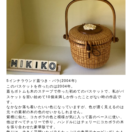
5
2004
インチラウンド蓋つき・バラ(
年)
2004
このバスケットを作ったのは
年。
蓋もボトムも木のステーブで作った初めてのバスケットで、私がバ
10
スケットを習い始めて
個未満しか作ったことがない時の作品で
す。
なかなか落ち着いたいい色になっていますが、色が濃く見えるのは
元々の素材の木の色のせいかもしれません。
紫檀に似た、コカボラの色と模様が気に入って蓋のベースに使い、
他はすべてチェリーで作り、ハンドルにはチェリーにコカボラの木
を張り合わせた豪華版です。
飾りは、大きく花開いたバラをたっぷりの象牙でカービングしたも