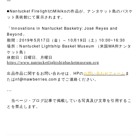
—
■Nantucket Firelight
Mikiko
の
の作品が、ナンタケット島のバスケ
ット美術館にて展示されます。
Innovations in Nantucket Basketry: José Reyes and
「
Beyond
」
2019
5
17
10
19
10:00~16:30
期間：
年
月
日（金）～
月
日（土）
Nantucket Lightship Basket Museum
MA
場所：
（米国
州ナンタ
ケット島）
休館日：日曜日、月曜日
https://www.nantucketlightshipbasketmuseum.org
HP
出品作品に関するお問い合わせは、
の
お問い合わせフォーム
ま
nf@mawberries.com
たは
までご連絡ください。
---
当ページ・ブログ記事で掲載している写真及び文章を引用するこ
とを禁止します。