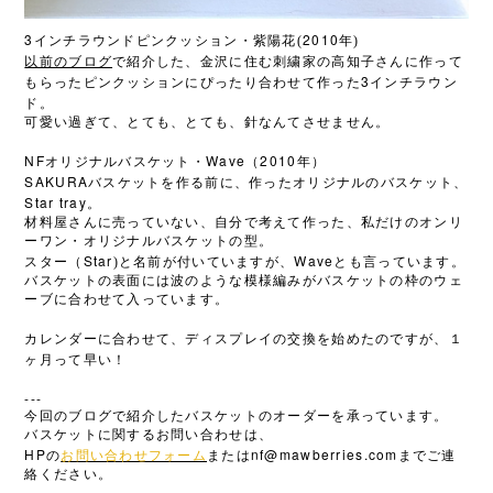
3
2010
インチラウンドピンクッション・紫陽花(
年)
以前のブログ
で紹介した、金沢に住む刺繍家の高知子さんに作って
3
もらったピンクッションにぴったり合わせて作った
インチラウン
ド。
可愛い過ぎて、とても、とても、針なんてさせません。
NF
Wave
2010
オリジナルバスケット・
（
年）
SAKURA
バスケットを作る前に、作ったオリジナルのバスケット、
Star tray
。
材料屋さんに売っていない、自分で考えて作った、私だけのオンリ
ーワン・オリジナルバスケットの型。
Star
Wave
スター（
)と名前が付いていますが、
とも言っています。
バスケットの表面には波のような模様編みがバスケットの枠のウェ
ーブに合わせて入っています。
カレンダーに合わせて、ディスプレイの交換を始めたのですが、１
ヶ月って早い！
---
今回のブログで紹介したバスケットのオーダーを承っています。
バスケットに関するお問い合わせは、
HP
nf@mawberries.com
の
お問い合わせフォーム
または
までご連
絡ください。