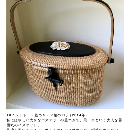
10
2014
インチトート蓋つき・２輪のバラ
(
年)
私には珍しい大きなバスケットの蓋つきで、黒・白という大人な雰
囲気のバスケット。