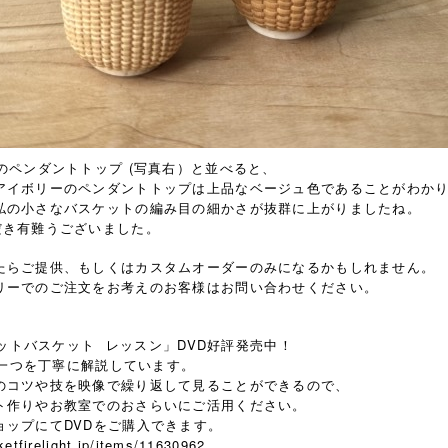
のペンダントトップ (写真右）と並べると、
アイボリーのペンダントトップは上品なベージュ色であることがわか
私の小さなバスケットの編み目の細かさが抜群に上がりましたね。
だき有難うございました。
たらご提供、もしくはカスタムオーダーのみになるかもしれません。
リーでのご注文をお考えのお客様はお問い合わせください。
タケットバスケット レッスン」DVD好評発売中！
一つ一つを丁寧に解説しています。
のコツや技を映像で繰り返して見ることができるので、
ト作りやお教室でのおさらいにご活用ください。
ョップにてDVDをご購入できます。
etfirelight.jp/items/11630962