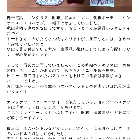
携帯電話、サングラス、財布、髪留め、ガム、化粧ポーチ、コイン
ケース、エコバッグ。（帽子はかぶっていました）
私は荷物が少なめなほうですが、ちょうどよく必需品が収まるサイ
ズです。
トートなどの方がたくさん物は入りますが、旅行などには、なるべ
く身軽でいたいのと、
やはり蓋が付いている方が、貴重品が飛び出してしまう心配も少な
く、安心感があります。
そして、写真には写っていませんが、この時期のテキサスは、突然
の雨（ストーム）があるので、もちろんビニール袋も用意。
ビニール袋で包まれたバスケットを下げている姿は素敵じゃな
い、、、ですが、
お日様がいっぱいの青空の下のバスケットとのお出かけは気分が上
がります！
ナンタケットファイヤーライトで販売しているショルダーバスケッ
トは「
マーサ・ローレンス
」があります。
こちらはキドニーよりも小ぶりですが、財布、携帯電話など必需品
が収まるサイズです。
最近は、木のハンドルなどがついたバスケットに金具をつけて、木
のハンドルの時は手にかけたり、