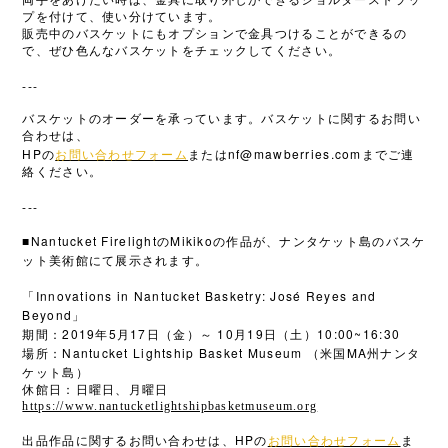
両手をあけたい時は、金具に取り外しができるショルダーストラッ
プを付けて、使い分けています。
販売中のバスケットにもオプションで金具つけることができるの
で、ぜひ色んなバスケットをチェックしてください。
---
バスケットのオーダーを承っています。バスケットに関するお問い
合わせは、
HP
nf@mawberries.com
の
お問い合わせフォーム
または
までご連
絡ください。
---
■Nantucket Firelight
Mikiko
の
の作品が、ナンタケット島のバスケ
ット美術館にて展示されます。
Innovations in Nantucket Basketry: José Reyes and
「
Beyond
」
2019
5
17
10
19
10:00~16:30
期間：
年
月
日（金）～
月
日（土）
Nantucket Lightship Basket Museum
MA
場所：
（米国
州ナンタ
ケット島）
休館日：日曜日、月曜日
https://www.nantucketlightshipbasketmuseum.org
HP
出品作品に関するお問い合わせは、
の
お問い合わせフォーム
ま