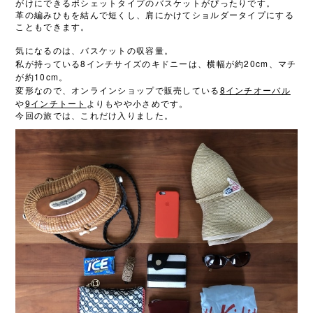
がけにできるポシェットタイプのバスケットがぴったりです。
革の編みひもを結んで短くし、肩にかけてショルダータイプにする
こともできます。
気になるのは、バスケットの収容量。
8
20cm
私が持っている
インチサイズのキドニーは、横幅が約
、マチ
10cm
が約
。
8
変形なので、オンラインショップで販売している
インチオーバル
9
や
インチトート
よりもやや小さめです。
今回の旅では、これだけ入りました。