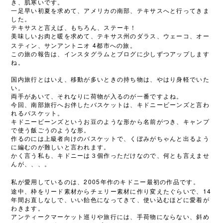
き、肌寒いです。
一足早い初夏を求めて、アメリカの南部、テキサスへと行ってきま
した。
テキサスと言えば、もちろん、ステーキ！
美味しいお肉と暖を求めて、テキサス州のダラス、ウェーコ、オー
4
スティン、サンアントニオ
都市への旅。
この旅の報告は、インスタグラムとブログに少しずつアップします
ね。
国内旅行とはいえ、移動が多いときの持ち物は、やはり身軽でいた
い。
両手があいて、それなりに荷物が入るのが一番ですよね。
今回、南部旅行へお伴したバスケットは、キドニービーンズと言わ
れるバスケット。
キドニービーンズというお豆のような形から名前がつき、キャンプ
で使う飯ごうのような形。
作るのには上級者向けのバスケットで、くぼみがちゃんと出るよう
に編むのが難しいと言われます。
かく言う私も、キドニーは３個作っただけなので、何とも言えませ
んが、、、。
2005
私が愛用しているのは、
年作のキドニー最初の作品です。
14
途中、枠をリード素材からチェリー素材に作り変えたぐらいで、
年間お直しなしで、いい飴色になってきて、使い込むほどに愛着が
わきます。
アンティークマーケット巡りや旅行には、手荷物にならない、斜め