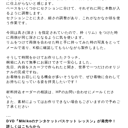
に仕上がらないと感じます。
ベースをいくつかにセクションに分けて、それぞれに同じ本数が入
るように調整します。
セクションごとに太さ、細さの調整があり、これがなかなか頭を使
う作業です。
今回は高さ(深さ）を指定されていたので、枠（リム）をつけた時
に両側が同じ深さになるように気を使います。
リムをつけて両側を合わせた時と手に持ってみた時の写真をとって
K
メールで送り、
様に確認してもらいながら製作しました。
そうして時間をかけてお作りしたクラッチ。
桐箱に入れて無事にお届けできて一安心しました。
先日、内袋をスカーフで作られたと聞き、世界で一つだけのオリジ
ナルの完成ですね。
お着物をお召しになる機会が多いそうなので、ぜひ着物に合わして
お持ちになっている姿を拝見したいです！
HP
材料持込オーダーの相談は、
のお問い合わせにメールくださ
い。
また、素材によってはお作りできない場合もございますので予めご
了承ください
---
DVD『Mikikoのナンタケットバスケット レッスン』が発売中！
詳しくはこちらから