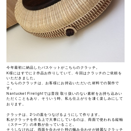
今年最初に納品したバスケットがこちらのクラッチ。
K
様にはすでに２作品お作りしていて、今回はクラッチのご依頼を
いただきました。
こちらのクラッチは、お客様にお持込いただいた材料での製作で
す。
Nantucket Firelight
では普段
取り扱いのない素材をお持ち込みい
ただくこともあり、そういう時、私も仕上がりを凄く楽しみにして
おります。
2
クラッチは、
つの蓋をつなげるようにして作ります。
私がクラッチを作る上で大事にしているのは、両面で使われる縦軸
（ステーブ）の本数が合っていること。
そうしなければ、両面を合わせた時の噛み合わせが綺麗なクラッチ