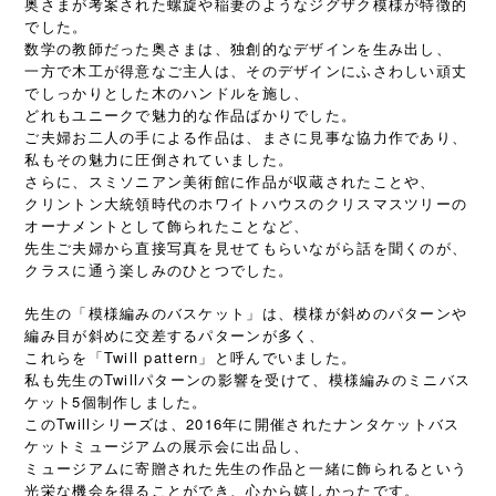
奥さまが考案された螺旋や稲妻のようなジグザク模様が特徴的
でした。
数学の教師だった奥さまは、独創的なデザインを生み出し、
一方で木工が得意なご主人は、そのデザインにふさわしい頑丈
でしっかりとした木のハンドルを施し、
どれもユニークで魅力的な作品ばかりでした。
ご夫婦お二人の手による作品は、まさに見事な協力作であり、
私もその魅力に圧倒されていました。
さらに、スミソニアン美術館に作品が収蔵されたことや、
クリントン大統領時代のホワイトハウスのクリスマスツリーの
オーナメントとして飾られたことなど、
先生ご夫婦から直接写真を見せてもらいながら話を聞くのが、
クラスに通う楽しみのひとつでした。
先生の「模様編みのバスケット」は、模様が斜めのパターンや
編み目が斜めに交差するパターンが多く、
これらを「Twill pattern」と呼んでいました。
私も先生のTwillパターンの影響を受けて、模様編みのミニバス
ケット5個制作しました。
このTwillシリーズは、2016年に開催されたナンタケットバス
ケットミュージアムの展示会に出品し、
ミュージアムに寄贈された先生の作品と一緒に飾られるという
光栄な機会を得ることができ、心から嬉しかったです。