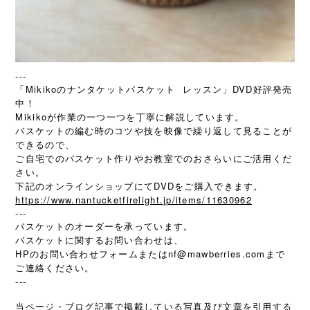
---
「Mikikoのナンタケットバスケット レッスン」DVD好評発売
中！
Mikikoが作業の一つ一つを丁寧に解説しています。
バスケットの編む時のコツや技を映像で繰り返して見ることが
できるので、
ご自宅でのバスケット作りやお教室でのおさらいにご活用くだ
さい。
下記のオンラインショップにてDVDをご購入できます。
https://www.nantucketfirelight.jp/items/11630962
---
バスケットのオーダーを承っています。
バスケットに関するお問い合わせは、
HPのお問い合わせフォームまたは
nf@mawberries.com
まで
ご連絡ください。
---
当ページ・ブログ記事で掲載している写真及び文章を引用する