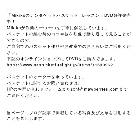
---
「Mikikoのナンタケットバスケット レッスン」DVD好評発売
中！
Mikikoが作業の一つ一つを丁寧に解説しています。
バスケットの編む時のコツや技を映像で繰り返して見ることが
できるので、
ご自宅でのバスケット作りやお教室でのおさらいにご活用くだ
さい。
下記のオンラインショップにてDVDをご購入できます。
https://www.nantucketfirelight.jp/items/11630962
---
バスケットのオーダーを承っています。
バスケットに関するお問い合わせは、
HPのお問い合わせフォームまたは
nf@mawberries.com
まで
ご連絡ください。
---
当ページ・ブログ記事で掲載している写真及び文章を引用する
ことを禁止します。