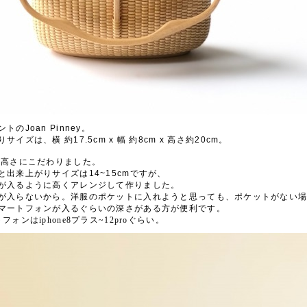
ントの
Joan Pinney
。
りサイズは、横
約
17.5cm x
幅
約
8
cm x
高さ約
20cm
。
の高さにこだわりました。
と出来上がりサイズは
14~15cm
ですが、
が入るように高くアレンジして作りました。
が入らないから。洋服のポケットに入れようと思っても、ポケットがない
マートフォンが入るぐらいの深さがある方が便利です。
ォンはiphone8プラス~12proぐらい。