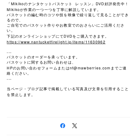
Mikiko
DVD
「
のナンタケットバスケット
レッスン」
好評発売中！
Mikiko
が作業の一つ一つを丁寧に解説しています。
バスケットの編む時のコツや技を映像で繰り返して見ることができ
るので、
ご自宅でのバスケット作りやお教室でのおさらいにご活用くださ
い。
DVD
下記のオンラインショップにて
をご購入できます。
https://www.nantucketfirelight.jp/items/11630962
---
バスケットのオーダーを承っています。
バスケットに関するお問い合わせは、
HP
nf@mawberries.com
のお問い合わせフォームまたは
までご連
絡ください。
---
当ページ・ブログ記事で掲載している写真及び文章を引用すること
を禁止します。