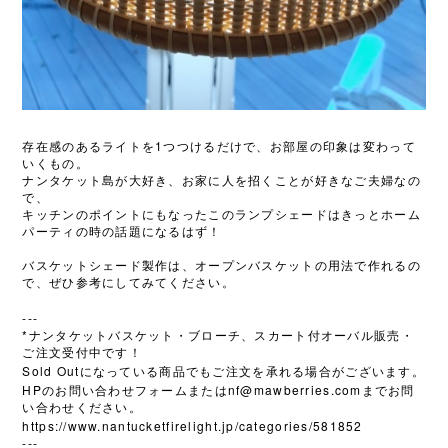
1
存在感のあるライトを
つつけるだけで、お部屋の印象は変わって
いくもの。
ナンタケット島が大好き、お家に人を招くことが好きなご夫婦なの
で、
キッチンのポイントにもなったこのランプシェードはきっとホーム
パーティの時の話題になるはず！
バスケットシェード製作は、オープンバスケットの用法で作れるの
で、ぜひ参考にしてみてください。
---
*
ナンタケットバスケット・ブローチ、スカート付オーバル販売・
ご注文受付中です！
Sold Out
になっている商品でもご注文を承れる場合がございます。
HP
nf@mawberries.com
のお問い合わせフォームまたは
までお問
い合わせください。
https://www.nantucketfirelight.jp/categories/581852
---