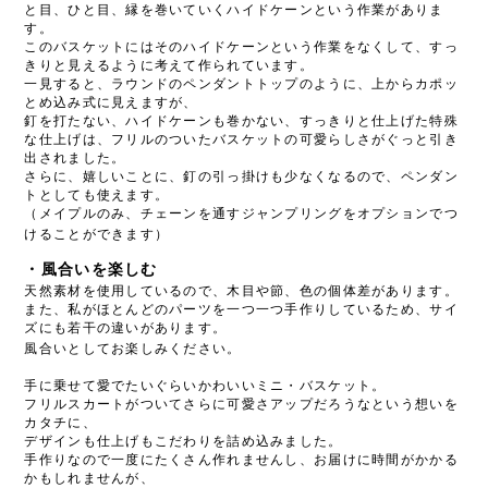
と目、ひと目、縁を巻いていくハイドケーンという作業がありま
す。
このバスケットにはそのハイドケーンという作業をなくして、すっ
きりと見えるように考えて作られています。
一見すると、ラウンドのペンダントトップのように、上からカポッ
とめ込み式に見えますが、
釘を打たない、ハイドケーンも巻かない、すっきりと仕上げた特殊
な仕上げは、フリルのついたバスケットの可愛らしさがぐっと引き
出されました。
さらに、嬉しいことに、釘の引っ掛けも少なくなるので、ペンダン
トとしても使えます。
（メイプルのみ、チェーンを通すジャンプリングをオプションでつ
けることができます）
・風合いを楽しむ
天然素材を使用しているので、木目や節、色の個体差があります。
また、私がほとんどのパーツを一つ一つ手作りしているため、サイ
ズにも若干の違いがあります。
風合いとしてお楽しみください。
手に乗せて愛でたいぐらいかわいいミニ・バスケット。
フリルスカートがついてさらに可愛さアップだろうなという想いを
カタチに、
デザインも仕上げもこだわりを詰め込みました。
手作りなので一度にたくさん作れませんし、お届けに時間がかかる
かもしれませんが、