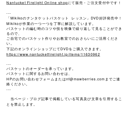
Nantucket Firelight Online shop
にて販売・ご注文受付中です！
---
Mikiko
DVD
「
のナンタケットバスケット
レッスン」
好評発売中！
Mikiko
が作業の一つ一つを丁寧に解説しています。
バスケットの編む時のコツや技を映像で繰り返して見ることができ
るので、
ご自宅でのバスケット作りやお教室でのおさらいにご活用くださ
い。
DVD
下記のオンラインショップにて
をご購入できます。
https://www.nantucketfirelight.jp/items/11630962
---
バスケットのオーダーを承っています。
バスケットに関するお問い合わせは、
HP
nf@mawberries.com
のお問い合わせフォームまたは
までご連
絡ください。
---
当ページ・ブログ記事で掲載している写真及び文章を引用するこ
とを禁止します。