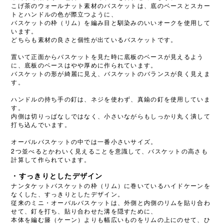
こげ茶のウォールナット素材のバスケットは、底のベースとスカー
トとハンドルの色が際立つように、
バスケットの枠（リム）を編み目と馴染みのいいオークを使用して
います。
どちらも素材の良さと個性が出ているバスケットです。
置いて正面からバスケットを見た時に底板のベースが見えるよう
に、底板のベースはやや厚めに作られています。
バスケットの形が綺麗に見え、バスケットのバランスが良く見えま
す。
ハンドルの持ち手の釘は、ネジを使わず、真鍮の釘を使用していま
す。
内側は切りっぱなしではなく、小さいながらもしっかり丸く潰して
打ち込んでいます。
オーバルバスケットの中では一番小さいサイズ。
2
つ並べるとかわいく見えることを意識して、バスケットの高さも
計算して作られています。
・すっきりとしたデザイン
ナンタケットバスケットの枠（リム）に巻いているハイドケーンを
なくした、すっきりとしたデザイン。
従来のミニ・オーバルバスケットは、外側と内側のリムを貼り合わ
せて、釘を打ち、貼り合わせた溝を隠すために、
本体を編む籐（ケーン）よりも幅広いものをリムの上にのせて、ひ