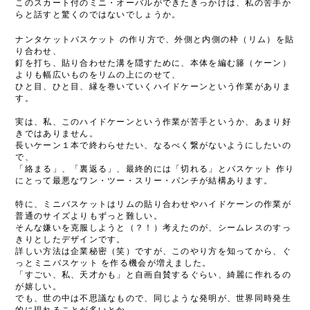
このスカート付のミニ・オーバルができたきっかけは、私の苦手か
らと話すと驚くのではないでしょうか。
ナンタケットバスケット
の作り方で、外側と内側の枠（リム）を貼
り合わせ、
釘を打ち、貼り合わせた溝を隠すために、本体を編む籐（ケーン）
よりも幅広いものをリムの上にのせて、
ひと目、ひと目、縁を巻いていくハイドケーンという作業がありま
す。
実は、私、このハイドケーンという作業が苦手というか、あまり好
きではありません。
長いケーン１本で終わらせたい、なるべく繋がないようにしたいの
で、
「絡まる」、「裏返る」、最終的には「切れる」とバスケット 作り
にとって最悪なワン・ツー・スリー・パンチが結構あります。
特に、ミニバスケットはリムの貼り合わせやハイドケーンの作業が
普通のサイズよりもずっと難しい。
そんな嫌いを克服しようと（？！）考えたのが、シームレスのすっ
きりとしたデザインです。
詳しい方法は企業秘密（笑）ですが、このやり方を知ってから、ぐ
っとミニバスケット を作る機会が増えました。
「すごい、私、天才かも」と自画自賛するぐらい、綺麗に作れるの
が嬉しい。
でも、世の中は不思議なもので、同じような発明が、世界同時発生