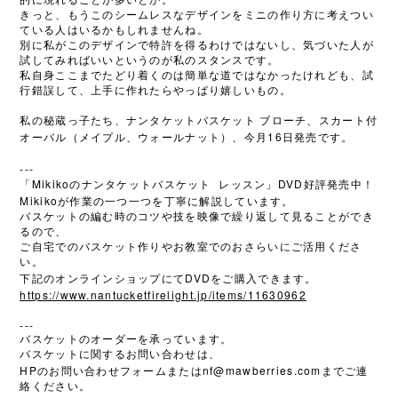
的に現れることが多いとか。
きっと、もうこのシームレスなデザインをミニの作り方に考えつい
ている人はいるかもしれませんね。
別に私がこのデザインで特許を得るわけではないし、気づいた人が
試してみればいいというのが私のスタンスです。
私自身ここまでたどり着くのは簡単な道ではなかったけれども、試
行錯誤して、上手に作れたらやっぱり嬉しいもの。
私の秘蔵っ子たち、ナンタケットバスケット
ブローチ、スカート付
16
オーバル（メイプル、ウォールナット）、今月
日発売です。
---
Mikiko
DVD
「
のナンタケットバスケット
レッスン」
好評発売中！
Mikiko
が作業の一つ一つを丁寧に解説しています。
バスケットの編む時のコツや技を映像で繰り返して見ることができ
るので、
ご自宅でのバスケット作りやお教室でのおさらいにご活用くださ
い。
DVD
下記のオンラインショップにて
をご購入できます。
https://www.nantucketfirelight.jp/items/11630962
---
バスケットのオーダーを承っています。
バスケットに関するお問い合わせは、
HP
nf@mawberries.com
のお問い合わせフォームまたは
までご連
絡ください。