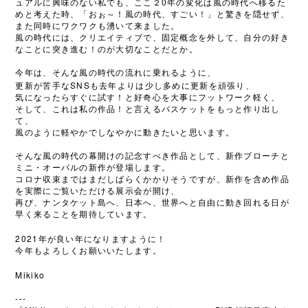
0
ュアルに興味のない私でも、ここ２
年の変化は風の時代へ移るた
めと考えた時、「おぉ～！風の時代、すごい！」と驚きを隠せず、
また同時にワクワクも湧いて来ました。
風の時代には、クリエイティブで、固定概念を外して、自分の好き
なことに突き進む！のが大切なことだとか。
今年は、そんな風の時代の流れに乗れるように、
SNS
更新が苦手な
も去年よりは少し多めに更新を頑張り、
気になったらすぐに試す！と好奇心を大事にフットワーク軽く、
そして、これは私の作品！と言えるバスケットをもっと作り出し
て、
風のように軽やかでしなやかに動きたいと思います。
そんな風の時代の幕開けの記念すべき作品として、新作ブローチと
ミニ・オーバルの新作が登場します。
コロナ収束まではまだしばらくかかりそうですが、新作を含め作品
を実際にご覧いただける展示会が開け、
再び、ナンタケット島へ、日本へ、世界へと自由に動き回れる日が
早く来ることを期待しています。
2021
年が良い年になりますように！
今年もよろしくお願いいたします。
Mikiko
---