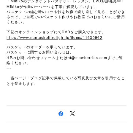
Mikiko
DVD
「
のナンタケットバスケット
レッスン」
好評発売中！
Mikiko
が作業の一つ一つを丁寧に解説しています。
バスケットの編む時のコツや技を映像で繰り返して見ることができ
るので、ご自宅でのバスケット作りやお教室でのおさらいにご活用
ください。
DVD
下記のオンラインショップにて
をご購入できます。
https://www.nantucketfirelight.jp/items/11630962
---
バスケットのオーダーを承っています。
バスケットに関するお問い合わせは、
HP
nf@mawberries.com
のお問い合わせフォームまたは
までご連
絡ください。
---
当ページ・ブログ記事で掲載している写真及び文章を引用するこ
とを禁止します。