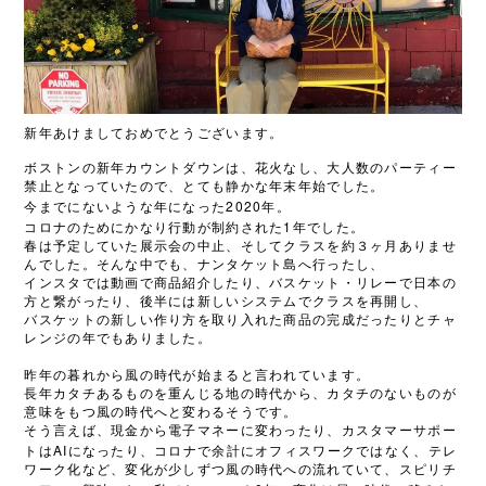
新年あけましておめでとうございます。
ボストンの新年カウントダウンは、花火なし、大人数のパーティー
禁止となっていたので、とても静かな年末年始でした。
2020
今までにないような年になった
年。
1
コロナのためにかなり行動が制約された
年でした。
春は予定していた展示会の中止、そしてクラスを約３ヶ月ありませ
んでした。そんな中でも、ナンタケット島へ行ったし、
インスタでは動画で商品紹介したり、バスケット・リレーで日本の
方と繋がったり、後半には新しいシステムでクラスを再開し、
バスケットの新しい作り方を取り入れた商品の完成だったりとチャ
レンジの年でもありました。
昨年の暮れから風の時代が始まると言われています。
長年カタチあるものを重んじる地の時代から、カタチのないものが
意味をもつ風の時代へと変わるそうです。
そう言えば、現金から電子マネーに変わったり、カスタマーサポー
AI
トは
になったり、コロナで余計にオフィスワークではなく、テレ
ワーク化など、変化が少しずつ風の時代への流れていて、スピリチ