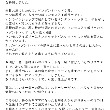
を再開しました。
先日お届けしたのは、ペンダントヘッド２種。
一つは黒檀で、もう一つはマンモスアイボリーです。
オンラインショップで紹介しているペンダントヘッド
は、それぞれ
の素材とバランスを考えて作っており、
黒檀の場合は、黒い枠が強調されるので、マンモスアイボリーのペ
ンダントヘッド
よりも低く編み、
マンモスアイボリーはナンタケットバスケットらしさが出る高さに
作っています。
2
つのペンダントヘッドを隣同士に並べないと高さの違いはわかり
ませんが、
それぞれの良さを引き出すように作っています。
今回は、色・素材違いのバスケットを一緒に付けたいとのリクエス
2
トで、
つを同じ大きさ（高さ）にして、
また、黒檀のハンドルの留め金やチェーンを通すバチカンをマンモ
スアイボリーにアップグレードしました。
双子のようなバスケットで、可愛い仕上がりです。
実は、このオーダーの裏には、ストーリーがあり、ホワッと温かい
気持ちになったのでご紹介します。
こちらは、ある新米ママになったお嬢さんからお母さんへの母の日
＆誕生日のギフトでご注文をいただきました。
お母さんはナンタケットバスケット
を習っているそうで、何個もバ