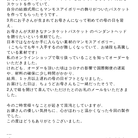
スケットを作っていて、
自分の結婚式用にもマンモスアイボリーの飾りがついたバスケット
を作ってもらったそうです。
3
月にお子さんが生まれてお母さんになって初めての母の日を迎
え、
お母さんが大好きなナンタケットバスケット
のペンダントヘッド
を贈りたいという依頼でした。
日本ではなかなか手に入らない素材のマンモスアイボリー。
（こちらでも年々入手するのが難しくなっていて、お値段も高騰し
ている素材です）
私のオンラインショップで取り扱っていることを知ってオーダーを
いただきました。
けれども、オーダーを頂いた頃はコロナの影響で国際郵便の遅延
や、材料の確保に少し時間がかかり、
結局、１ヶ月以上遅れの母の日ギフトとなりました。
お届けした日は、ちょうどお母さんもご一緒だったそうで、
2
人で箱を開けて喜んでいただけたとのお礼のメールをいただきま
した。
今のご時世様々なことが起きて混沌としていますが、
お嬢さんの優しい気持ちに、心がほわっと温かくなった今回の製作
でした。
この度はどうもありがとうございました。
---