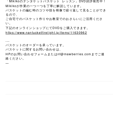
Mikiko
DVD
「
のナンタケットバスケット
レッスン」
好評発売中！
Mikiko
が作業の一つ一つを丁寧に解説しています。
バスケットの編む時のコツや技を映像で繰り返して見ることができ
るので、
ご自宅でのバスケット作りやお教室でのおさらいにご活用くださ
い。
DVD
下記のオンラインショップにて
をご購入できます。
https://www.nantucketfirelight.jp/items/11630962
---
バスケットのオーダーを承っています。
バスケットに関するお問い合わせは、
HP
nf@mawberries.com
のお問い合わせフォームまたは
までご連
絡ください。
—