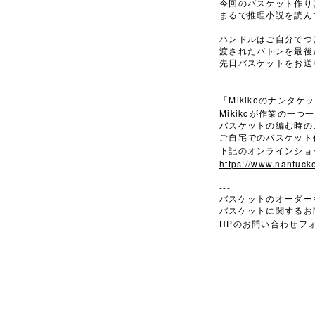
今回のバスケット作り
まるで推理小説を読ん
ハンドルはご自分でつ
渡されたバトンを最後
先日バスケットをお送
---
Mikiko
「
のナンタケッ
Mikiko
が作業の一つ一
バスケットの編む時の
ご自宅でのバスケット
下記のオンラインショ
https://www.nantucke
---
バスケットのオーダー
バスケットに関するお
HP
のお問い合わせフ
—