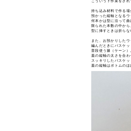
こういう下作業をされ
持ち込み材料で作る場
預かった縦軸となるウ
何本かは型に沿って曲
限られた本数の中から
型に挿すときは折らな
また、お預かりしたウ
編んだときにバスケッ
普段使う籐（ケーン）
蓋の縦軸の太さを合わ
スッキリしたバスケッ
蓋の縦軸はボトムのほ