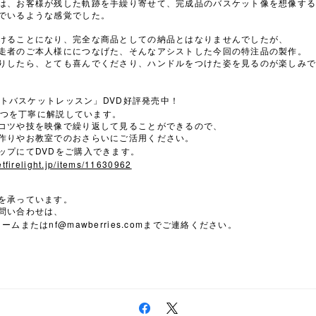
は、お客様が残した軌跡を手繰り寄せて、完成品のバスケット像を想像す
でいるような感覚でした。
けることになり、完全な商品としての納品とはなりませんでしたが、
走者のご本人様ににつなげた、そんなアシストした今回の特注品の製作。
りしたら、とても喜んでくださり、ハンドルをつけた姿を見るのが楽しみ
DVD
トバスケット
レッスン」
好評発売中！
つを丁寧に解説しています。
コツや技を映像で繰り返して見ることができるので、
作りやお教室でのおさらいにご活用ください。
DVD
ップにて
をご購入できます。
tfirelight.jp/items/11630962
を承っています。
問い合わせは、
nf@mawberries.com
ォームまたは
までご連絡ください。