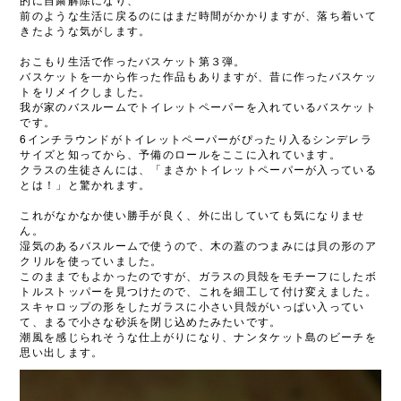
的に自粛解除になり、
前のような生活に戻るのにはまだ時間がかかりますが、落ち着いて
きたような気がします。
おこもり生活で作ったバスケット第３弾。
バスケットを一から作った作品もありますが、昔に作ったバスケッ
トをリメイクしました。
我が家のバスルームでトイレットペーパーを入れているバスケット
です。
6
インチラウンドがトイレットペーパーがぴったり入るシンデレラ
サイズと知ってから、予備のロールをここに入れています。
クラスの生徒さんには、「まさかトイレットペーパーが入っている
とは！」と驚かれます。
これがなかなか使い勝手が良く、外に出していても気になりませ
ん。
湿気のあるバスルームで使うので、木の蓋のつまみには貝の形のア
クリルを使っていました。
このままでもよかったのですが、ガラスの貝殻をモチーフにしたボ
トルストッパーを見つけたので、これを細工して付け変えました。
スキャロップの形をしたガラスに小さい貝殻がいっぱい入ってい
て、まるで小さな砂浜を閉じ込めたみたいです。
潮風を感じられそうな仕上がりになり、ナンタケット島のビーチを
思い出します。