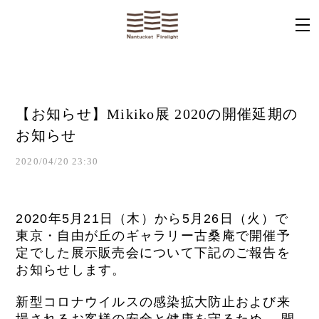
【お知らせ】Mikiko展 2020の開催延期の
お知らせ
2020/04/20 23:30
2020
年
5
月
21
日（木）から
5
月
26
日（火）で
東京・
自由が丘のギャラリー古桑庵で開催予
定でした展示販売会について
下記のご報告を
お知らせします。
新型コロナウイルスの感染拡大防止および来