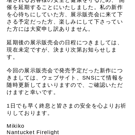
場されるお客様の安全
と健康を守るため、
開
催を延期することにいたしました。
私の新作
を心待ちにしていた方、
展示販売会に来て下
さる予定だった方、
楽しみにして下さってい
た方には大変申し訳ありません。
延期後の展示販売会の日程につきましては、
現在未定ですが、
決まり次第お知らせしま
す。
今回の展示販売会で発売予定だった新作につ
きましては、
ウェブサイト、
SNS
にて情報を
随時更新してまいりますので、
ご確認いただ
けますと幸いです。
1
日でも早く終息と皆さまの安全を心よりお祈
りしております。
Mikiko
Nantucket Firelight