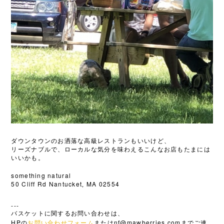
ダウンタウンのお洒落な高級レストランもいいけど、
リーズナブルで、ローカルな気分を味わえるこんなお店もたまには
いいかも。
something natural
50 Cliff Rd Nantucket
MA 02554
,
---
バスケットに関するお問い合わせは、
HP
nf@mawberries.com
の
お問い合わせフォーム
または
までご連