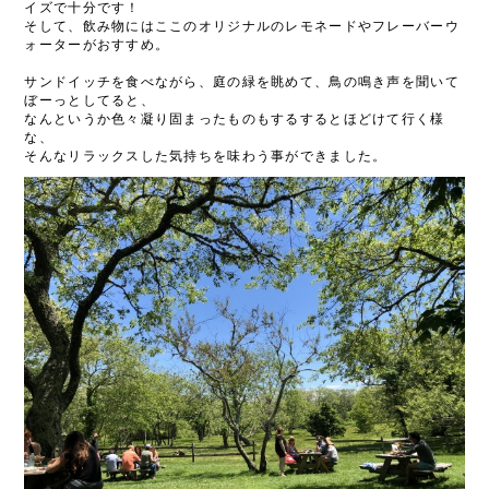
イズで十分です！
そして、飲み物にはここのオリジナルのレモネードやフレーバーウ
ォーターがおすすめ。
サンドイッチを食べながら、庭の緑を眺めて、鳥の鳴き声を聞いて
ぼーっとしてると、
なんというか色々凝り固まったものもするするとほどけて行く様
な、
そんなリラックスした気持ちを味わう事ができました。