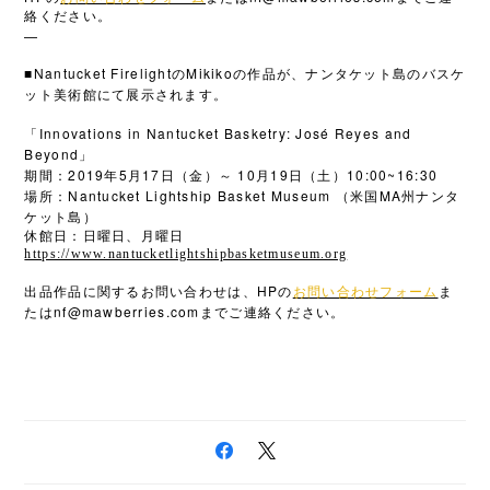
絡ください。
—
■Nantucket Firelight
Mikiko
の
の作品が、ナンタケット島のバスケ
ット美術館にて展示されます。
Innovations in Nantucket Basketry: José Reyes and
「
Beyond
」
2019
5
17
10
19
10:00~16:30
期間：
年
月
日（金）～
月
日（土）
Nantucket Lightship Basket Museum
MA
場所：
（米国
州ナンタ
ケット島）
休館日：日曜日、月曜日
https://www.nantucketlightshipbasketmuseum.org
HP
出品作品に関するお問い合わせは、
の
お問い合わせフォーム
ま
nf@mawberries.com
たは
までご連絡ください。