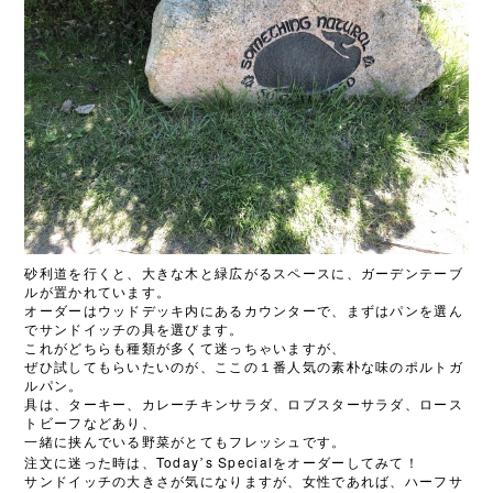
砂利道を行くと、大きな木と緑広がるスペースに、ガーデンテーブ
ルが置かれています。
オーダーはウッドデッキ内にあるカウンターで、まずはパンを選ん
でサンドイッチの具を選びます。
これがどちらも種類が多くて迷っちゃいますが、
ぜひ試してもらいたいのが、ここの１番人気の素朴な味のポルトガ
ルパン。
具は、ターキー、カレーチキンサラダ、ロブスターサラダ、ロース
トビーフなどあり、
一緒に挟んでいる野菜がとてもフレッシュです。
Today
s Special
注文に迷った時は、
’
をオーダーしてみて！
サンドイッチの大きさが気になりますが、女性であれば、ハーフサ