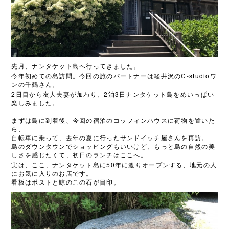
先月、ナンタケット島へ行ってきました。
C-studio
今年初めての島訪問。今回の旅のパートナーは軽井沢の
ワ
ンの千鶴さん。
2
2
3
日目から友人夫妻が加わり、
泊
日ナンタケット島をめいっぱい
楽しみました。
まずは島に到着後、今回の宿泊のコッフィンハウスに荷物を置いた
ら、
自転車に乗って、去年の夏に行ったサンドイッチ屋さんを再訪。
島のダウンタウンでショッピングもいいけど、もっと島の自然の美
しさを感じたくて、初日のランチはここへ。
50
実は、ここ、ナンタケット島に
年に渡りオープンする、地元の人
にお気に入りのお店です。
看板はポストと鯨のこの石が目印。