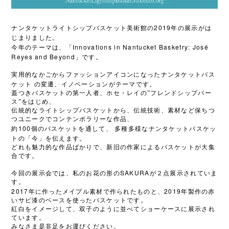
2019
ナンタケットライトシップバスケット美術館の
年の展示がは
じまりました。
Innovations in Nantucket Basketry: José
今年のテーマは、「
Reyes and Beyond
」です。
実用的なかごからファッションアイコンになったナンタケットバス
ケット
の変遷、イノベーションがテーマです。
蓋つきバスケットの第一人者、ホセ・レイの”フレンドシップパー
ス”をはじめ、
伝統的なライトシップバスケットから、伝統技術、素材など保ちつ
つユニークでコンテンポラリーな作品、
100
約
個のバスケットを通して、 多種多様なナンタケットバスケッ
の「
を伝えます。
ト
今」
どれも魅力的な作品ばかりで、新旧の作家によるバスケットが大集
合です。
SAKURA
今回の展示会では、私のお花の形の
が２点展示されていま
す。
2017
2019
年に作ったメイプル素材で作られたものと、
年製作の赤
いサビ漆のベースを使ったバスケットです。
紅白をイメージして、双子のように並べてショーケースに展示され
ています。
みなさま是非足をお運びください。