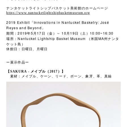
ナンタケットライトシップバスケット美術館のホームページ
https://www.nantucketlightshipbasketmuseum.org
2019 Exhibit
Innovations in Nantucket Basketry: José
「
Reyes and Beyond
」
2019
5
17
10
19
10:00~16:30
期間：
年
月
日（金）～
月
日（土）
Nantucket Lightship Basket Museum
MA
場所：
（米国
州ナンタ
ケット島）
休館日：日曜日、月曜日
ー展示作品ー
【SAKURA - メイプル（2017）】
素材：メイプル、ケーン、リード、ボーン、象牙、革、真鍮