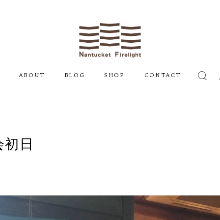
ABOUT
BLOG
SHOP
CONTACT
会初日